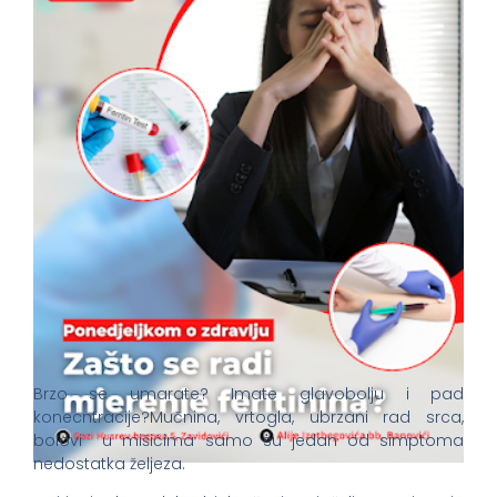
Brzo se umarate? Imate glavobolju i pad
konecntracije?Mučnina, vrtogla, ubrzani rad srca,
bolovi u mišićima samo su jedan od simptoma
nedostatka željeza.