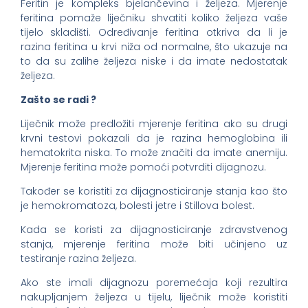
Feritin je kompleks bjelančevina i željeza. Mjerenje
feritina pomaže liječniku shvatiti koliko željeza vaše
tijelo skladišti. Određivanje feritina otkriva da li je
razina feritina u krvi niža od normalne, što ukazuje na
to da su zalihe željeza niske i da imate nedostatak
željeza.
Zašto se radi ?
Liječnik može predložiti mjerenje feritina ako su drugi
krvni testovi pokazali da je razina hemoglobina ili
hematokrita niska. To može značiti da imate anemiju.
Mjerenje feritina može pomoći potvrditi dijagnozu.
Također se koristiti za dijagnosticiranje stanja kao što
je hemokromatoza, bolesti jetre i Stillova bolest.
Kada se koristi za dijagnosticiranje zdravstvenog
stanja, mjerenje feritina može biti učinjeno uz
testiranje razina željeza.
Ako ste imali dijagnozu poremećaja koji rezultira
nakupljanjem željeza u tijelu, liječnik može koristiti